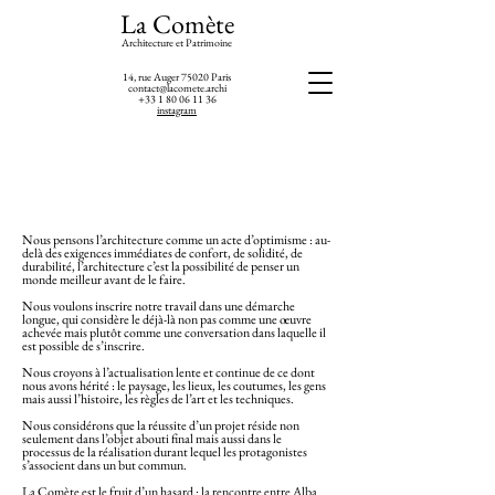
La Comète
Architecture et Patrimoine
14, rue Auger 75020 Paris
contact@lacomete.archi
+33 1 80 06 11 36
instagram
Nous pensons l’architecture comme un acte d’optimisme : au-
delà des exigences immédiates de confort, de solidité, de
durabilité, l’architecture c’est la possibilité de penser un
monde meilleur avant de le faire.
Nous voulons inscrire notre travail dans une démarche
longue, qui considère le déjà-là non pas comme une œuvre
achevée mais plutôt comme une conversation dans laquelle il
est possible de s’inscrire.
Nous croyons à l’actualisation lente et continue de ce dont
nous avons hérité : le paysage, les lieux, les coutumes, les gens
mais aussi l’histoire, les règles de l’art et les techniques.
Nous considérons que la réussite d’un projet réside non
seulement dans l’objet abouti final mais aussi dans le
processus de la réalisation durant lequel les protagonistes
s’associent dans un but commun.
La Comète est le fruit d’un hasard : la rencontre entre Alba