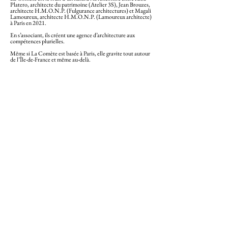
Platero, architecte du patrimoine (Atelier 3S), Jean Brouzes,
architecte H.M.O.N.P. (Fulgurance architectures) et Magali
Lamoureux, architecte H.M.O.N.P. (Lamoureux architecte)
à Paris en 2021.
En s’associant, ils créent une agence d’architecture aux
compétences plurielles.
Même si La Comète est basée à Paris, elle gravite tout autour
de l’Île-de-France et même au-delà.