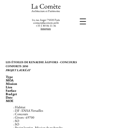
La Comète
Architecture et Patrimoine
14, rue Auger 75020 Paris
contact@lacomete.archi
+33 1 80 06 11 36
instagram
LES ÉTOILES DE RENAUDIE À GIVORS - CONCOURS
CONFORTS 2050
PROJET LAURÉAT
Type
MOA
Mission
Lieu
Surface
Budget
Date
MOE
: Habitat
: I3F - ENSA Versailles
: Concours
: Givors - 69700
: SO
: SO
: Projet lauréat - Mission de recherche