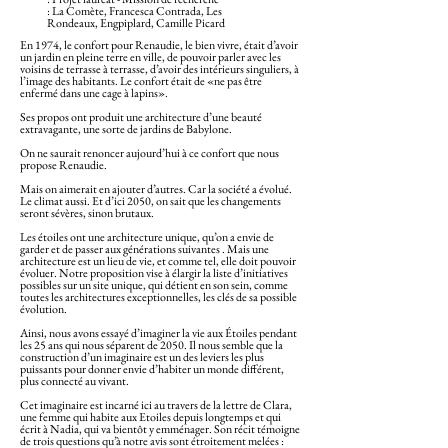
: La Comète, Francesca Contrada, Les
Rondeaux, Engpiplard, Camille Picard
En 1974, le confort pour Renaudie, le bien vivre, était d’avoir
un jardin en pleine terre en ville, de pouvoir parler avec les
voisins de terrasse à terrasse, d’avoir des intérieurs singuliers, à
l’image des habitants. Le confort était de «ne pas être
enfermé dans une cage à lapins».
Ses propos ont produit une architecture d’une beauté
extravagante, une sorte de jardins de Babylone.
On ne saurait renoncer aujourd’hui à ce confort que nous
propose Renaudie.
Mais on aimerait en ajouter d’autres. Car la société a évolué.
Le climat aussi. Et d’ici 2050, on sait que les changements
seront sévères, sinon brutaux.
Les étoiles ont une architecture unique, qu’on a envie de
garder et de passer aux générations suivantes . Mais une
architecture est un lieu de vie, et comme tel, elle doit pouvoir
évoluer. Notre proposition vise à élargir la liste d’initiatives
possibles sur un site unique, qui détient en son sein, comme
toutes les architectures exceptionnelles, les clés de sa possible
évolution.
Ainsi, nous avons essayé d’imaginer la vie aux Étoiles pendant
les 25 ans qui nous séparent de 2050. Il nous semble que la
construction d’un imaginaire est un des leviers les plus
puissants pour donner envie d’habiter un monde différent,
plus connecté au vivant.
Cet imaginaire est incarné ici au travers de la lettre de Clara,
une femme qui habite aux Etoiles depuis longtemps et qui
écrit à Nadia, qui va bientôt y emménager. Son récit témoigne
de trois questions qu’à notre avis sont étroitement melées :