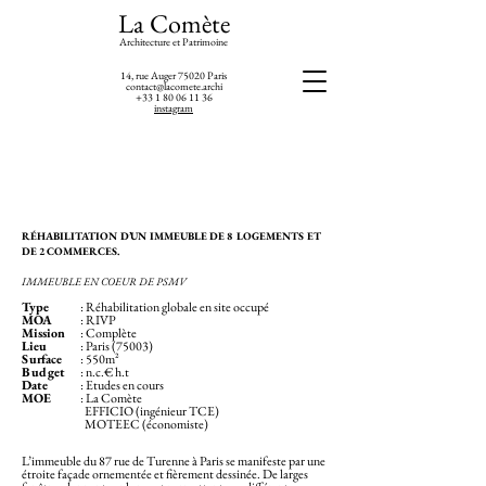
La Comète
Architecture et Patrimoine
14, rue Auger 75020 Paris
contact@lacomete.archi
+33 1 80 06 11 36
instagram
RÉHABILITATION D’UN IMMEUBLE DE 8 LOGEMENTS ET
DE 2 COMMERCES.
IMMEUBLE EN COEUR DE PSMV
Type
: Réhabilitation globale en site occupé
MOA
: RIVP
Mission
: Complète
Lieu
: Paris (75003)
Surface
: 550m²
Budget
: n.c.€ h.t
Date
: Etudes en cours
MOE
: La Comète
EFFICIO (ingénieur TCE)
MOTEEC (économiste)
L’immeuble du 87 rue de Turenne à Paris se manifeste par une
étroite façade ornementée et fièrement dessinée. De larges