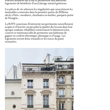
fenêtres donnent sur la rue et permettent aux différents
logements de bénéficier d’un éclairage naturel généreux.
Les pièces de vie arborent les singularités qui caractérisent les
immeubles construits dans la première partie du XIXème
siècle à Paris : moulures, cheminées en marbre, parquets point
de Hongrie...
La RIVP, soucieuse d’entretenir un patrimoine nouvellement
acquis et d’inscrire un peu plus la qualité des locaux dans leur
époque souhaite réhabiliter entièrement le bâtiment (clos,
couvert et intérieurs) afin de permettre aux habitants de
gagner en confort thermique, phonique et d’usage. Les
logements seront donc remaniés et les traces du passé
restaurées.